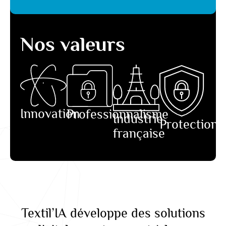
Nos valeurs
Innovation
Professionnalisme
Industrie
Protection
française
Textil’IA développe des solutions