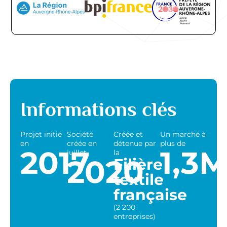
Informations clés
Projet initié
Société
Créée et
Un marché à
en
créée en
détenue par
plus de
2017
1,3
juillet
la
2020
Filière
textile
française
(2 200
entreprises)