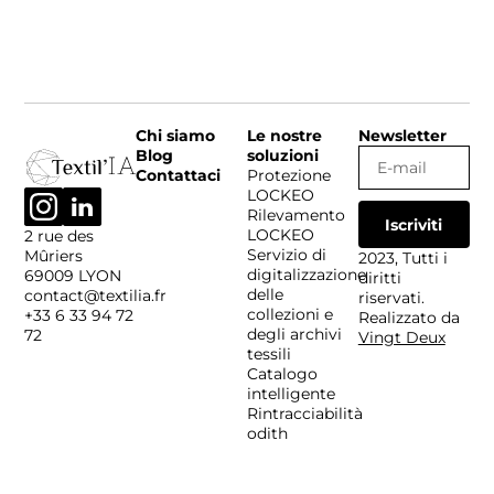
Chi siamo
Le nostre
Newsletter
Blog
soluzioni
Contattaci
Protezione
LOCKEO
Rilevamento
Iscriviti
LOCKEO
2 rue des
Servizio di
Mûriers
2023, Tutti i
digitalizzazione
69009 LYON
diritti
delle
contact@textilia.fr
riservati.
collezioni e
+33 6 33 94 72
Realizzato da
degli archivi
72
Vingt Deux
tessili
Catalogo
intelligente
Rintracciabilità
odith