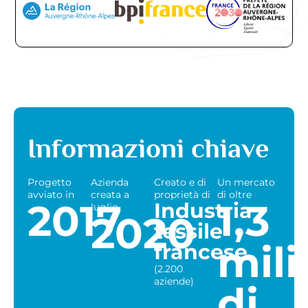
Informazioni chiave
Progetto
Azienda
Creato e di
Un mercato
avviato in
creata a
proprietà di
di oltre
2017
1,3
Industria
luglio
2020
tessile
mili
francese
(2.200
aziende)
di